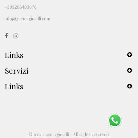
+393206403876
info@gaemagioielli.com
Links
Servizi
Links
© 2021 Gaema gioielli - All rights reserved.