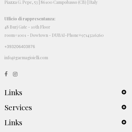
Piazza G. Pepe, 53 | 86100 Campobasso (CB) | Italy
Ufficio di rappresentanza:
48 Burj Gate - 10th Floor
room#1001 - Dowtown - DUBAI-Phone+97143216260
+393206403876
info@gaemagioielli.com
Links
Services
Links