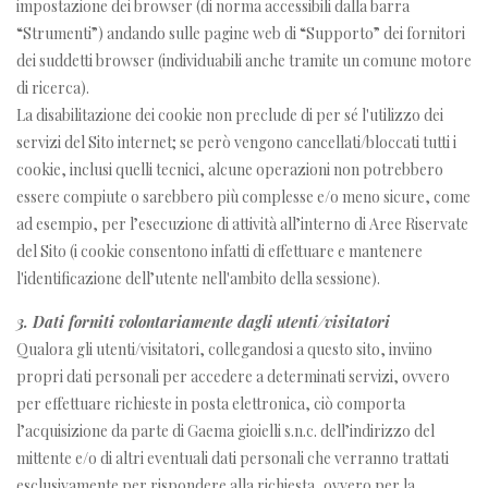
impostazione dei browser (di norma accessibili dalla barra
“Strumenti”) andando sulle pagine web di “Supporto” dei fornitori
dei suddetti browser (individuabili anche tramite un comune motore
di ricerca).
La disabilitazione dei cookie non preclude di per sé l'utilizzo dei
servizi del Sito internet; se però vengono cancellati/bloccati tutti i
cookie, inclusi quelli tecnici, alcune operazioni non potrebbero
essere compiute o sarebbero più complesse e/o meno sicure, come
ad esempio, per l’esecuzione di attività all’interno di Aree Riservate
del Sito (i cookie consentono infatti di effettuare e mantenere
l'identificazione dell’utente nell'ambito della sessione).
3. Dati forniti volontariamente dagli utenti/visitatori
Qualora gli utenti/visitatori, collegandosi a questo sito, inviino
propri dati personali per accedere a determinati servizi, ovvero
per effettuare richieste in posta elettronica, ciò comporta
l’acquisizione da parte di Gaema gioielli s.n.c. dell’indirizzo del
mittente e/o di altri eventuali dati personali che verranno trattati
esclusivamente per rispondere alla richiesta, ovvero per la