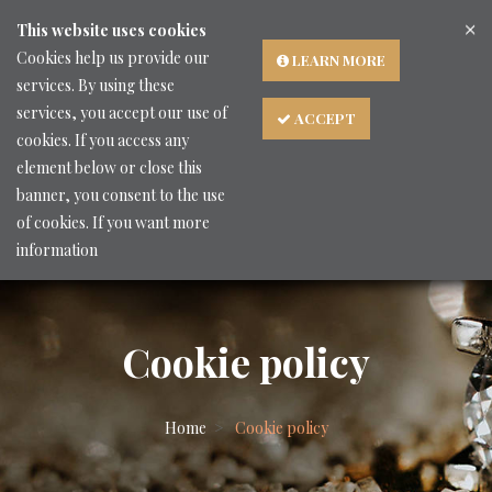
×
Languages
This website uses cookies
Cookies help us provide our
LEARN MORE
services. By using these
services, you accept our use of
ACCEPT
cookies. If you access any
element below or close this
banner, you consent to the use
of cookies. If you want more
information
Cookie policy
Home
Cookie policy