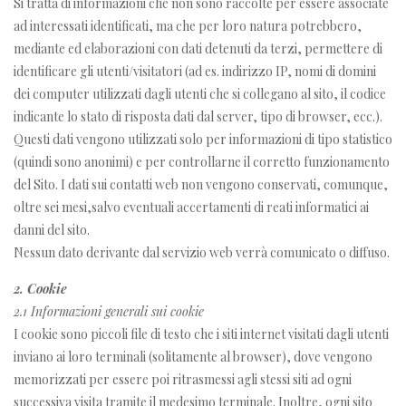
Si tratta di informazioni che non sono raccolte per essere associate
ad interessati identificati, ma che per loro natura potrebbero,
mediante ed elaborazioni con dati detenuti da terzi, permettere di
identificare gli utenti/visitatori (ad es. indirizzo IP, nomi di domini
dei computer utilizzati dagli utenti che si collegano al sito, il codice
indicante lo stato di risposta dati dal server, tipo di browser, ecc.).
Questi dati vengono utilizzati solo per informazioni di tipo statistico
(quindi sono anonimi) e per controllarne il corretto funzionamento
del Sito. I dati sui contatti web non vengono conservati, comunque,
oltre sei mesi,salvo eventuali accertamenti di reati informatici ai
danni del sito.
Nessun dato derivante dal servizio web verrà comunicato o diffuso.
2. Cookie
2.1 Informazioni generali sui cookie
I cookie sono piccoli file di testo che i siti internet visitati dagli utenti
inviano ai loro terminali (solitamente al browser), dove vengono
memorizzati per essere poi ritrasmessi agli stessi siti ad ogni
successiva visita tramite il medesimo terminale. Inoltre, ogni sito