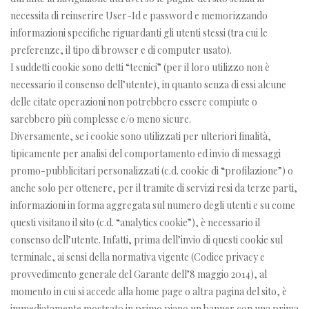
necessita di reinserire User-Id e password e memorizzando
informazioni specifiche riguardanti gli utenti stessi (tra cui le
preferenze, il tipo di browser e di computer usato).
I suddetti cookie sono detti “tecnici” (per il loro utilizzo non è
necessario il consenso dell’utente), in quanto senza di essi alcune
delle citate operazioni non potrebbero essere compiute o
sarebbero più complesse e/o meno sicure.
Diversamente, se i cookie sono utilizzati per ulteriori finalità,
tipicamente per analisi del comportamento ed invio di messaggi
promo-pubblicitari personalizzati (c.d. cookie di “profilazione”) o
anche solo per ottenere, per il tramite di servizi resi da terze parti,
informazioni in forma aggregata sul numero degli utenti e su come
questi visitano il sito (c.d. “analytics cookie”), è necessario il
consenso dell’utente. Infatti, prima dell’invio di questi cookie sul
terminale, ai sensi della normativa vigente (Codice privacy e
provvedimento generale del Garante dell’8 maggio 2014), al
momento in cui si accede alla home page o altra pagina del sito, è
immediatamente mostrato in primo piano un banner con una prima